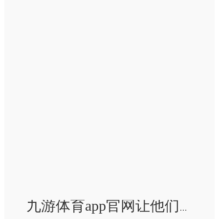
九游体育app官网让他们两东谈主寻找王林着落也因为有他们两东谈主-九游体育app官网下载IOS/安卓全站最新版下载