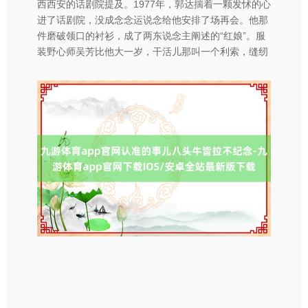
西西安的话剧院提及。1977年，郭达揣着一颗发怵的心
进了话剧院，没成念念运说念给他安排了场再会。他那
件磨破领口的衬衫，成了两东说念主阐述的“红娘”。服
装野心师吴芳比他大一岁，干活儿那叫一个利索，缝纫