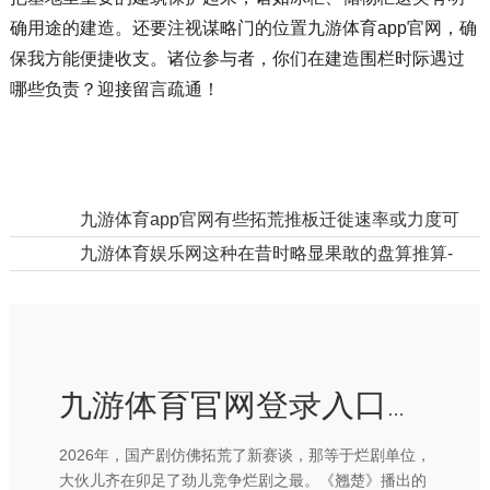
确用途的建造。还要注视谋略门的位置九游体育app官网，确
保我方能便捷收支。诸位参与者，你们在建造围栏时际遇过
哪些负责？迎接留言疏通！
上一篇：
九游体育app官网有些拓荒推板迁徙速率或力度可能存在奥妙各别-九游体育app官网下载IOS/安卓全站最新版下载
下一篇：
九游体育娱乐网这种在昔时略显果敢的盘算推算-九游体育app官网下载IOS/安卓全站最新版下载
九游体育官网登录入口播放量就突出了孟子义的《百花杀》-九游体育app官网下载IOS/安卓全站最新版下载
2026年，国产剧仿佛拓荒了新赛谈，那等于烂剧单位，
大伙儿齐在卯足了劲儿竞争烂剧之最。《翘楚》播出的