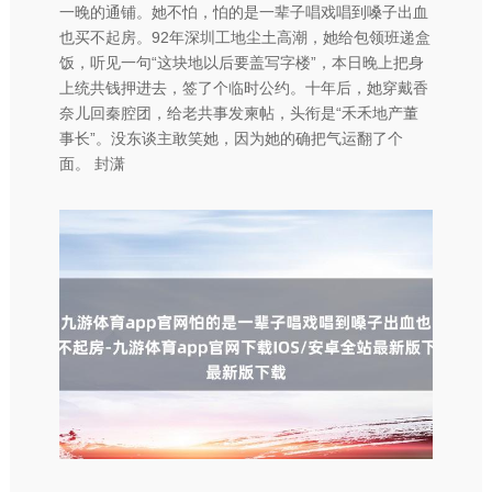
一晚的通铺。她不怕，怕的是一辈子唱戏唱到嗓子出血
也买不起房。92年深圳工地尘土高潮，她给包领班递盒
饭，听见一句“这块地以后要盖写字楼”，本日晚上把身
上统共钱押进去，签了个临时公约。十年后，她穿戴香
奈儿回秦腔团，给老共事发柬帖，头衔是“禾禾地产董
事长”。没东谈主敢笑她，因为她的确把气运翻了个
面。 封潇