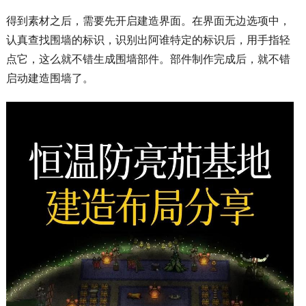
得到素材之后，需要先开启建造界面。在界面无边选项中，
认真查找围墙的标识，识别出阿谁特定的标识后，用手指轻
点它，这么就不错生成围墙部件。部件制作完成后，就不错
启动建造围墙了。