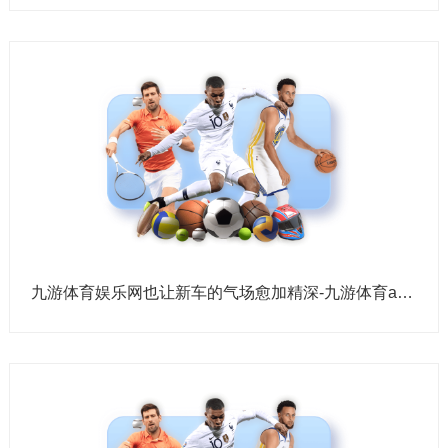
九游体育娱乐网也让新车的气场愈加精深-九游体育app官网下载IOS/安卓全站最新版下载