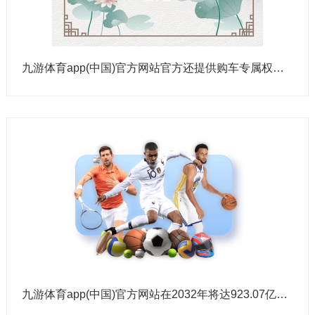
九游体育app(中国)官方网站官方还提供购车专属权利-九游体育app官网下载IOS/安卓全站最新版下载
九游体育app(中国)官方网站在2032年将达923.07亿元-九游体育app官网下载IOS/安卓全站最新版下载