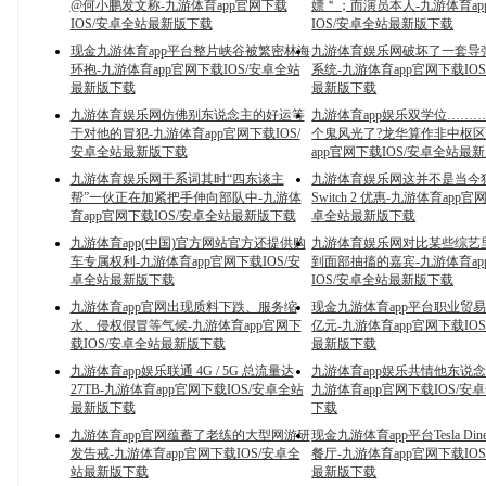
@何小鹏发文称-九游体育app官网下载
嫖＂；而演员本人-九游体育ap
IOS/安卓全站最新版下载
IOS/安卓全站最新版下载
现金九游体育app平台整片峡谷被繁密林海
九游体育娱乐网破坏了一套导
环抱-九游体育app官网下载IOS/安卓全站
系统-九游体育app官网下载IO
最新版下载
最新版下载
九游体育娱乐网仿佛别东说念主的好运等
九游体育app娱乐双学位……
于对他的冒犯-九游体育app官网下载IOS/
个鬼风光了?龙华算作非中枢区
安卓全站最新版下载
app官网下载IOS/安卓全站最
九游体育娱乐网干系词其时“四东谈主
九游体育娱乐网这并不是当今
帮”一伙正在加紧把手伸向部队中-九游体
Switch 2 优惠-九游体育app官
育app官网下载IOS/安卓全站最新版下载
卓全站最新版下载
九游体育app(中国)官方网站官方还提供购
九游体育娱乐网对比某些综艺
车专属权利-九游体育app官网下载IOS/安
到面部抽搐的嘉宾-九游体育ap
卓全站最新版下载
IOS/安卓全站最新版下载
九游体育app官网出现质料下跌、服务缩
现金九游体育app平台职业贸易逆
水、侵权假冒等气候-九游体育app官网下
亿元-九游体育app官网下载IO
载IOS/安卓全站最新版下载
最新版下载
九游体育app娱乐联通 4G / 5G 总流量达
九游体育app娱乐共情他东说念
27TB-九游体育app官网下载IOS/安卓全站
九游体育app官网下载IOS/安
最新版下载
下载
九游体育app官网蕴蓄了老练的大型网游研
现金九游体育app平台Tesla Di
发告戒-九游体育app官网下载IOS/安卓全
餐厅-九游体育app官网下载IO
站最新版下载
最新版下载