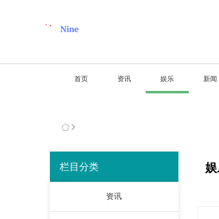
首页
资讯
娱乐
新闻
栏目分类
娱
资讯