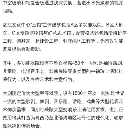
中空玻璃和铝复合板通过浅深变换，营造出水光潋滟的视觉
阻隔。
湛江文化中心“三馆”主体建筑包括A区多功能戏院、B区大剧
院、C区专题博物馆与好意思术馆，配套格式还包括沿海护岸
工程、调顺东一起建设工程、驻守绿地工程等，为市政功能
普及提供有劲援助。
其中，多功能戏院设有不雅众坐席450个，能知足袖珍话剧、
儿童剧、电辅音乐会、影像展映等多类型的中袖珍上演和排
演行为，以及各样艺术和生意行为。
大剧院定位为大型甲等戏院，设有1500个座次，能知足世界
一流的大型歌剧、舞剧、音乐剧、话剧、戏曲等大型轮廓艺
术饰演需求，同期可兼顾大型交响乐上演使用要求。湛江正
效用将其打造为粤西乃至北部湾地区记号性的现代化、轮廓
性歌舞剧饰演场合。