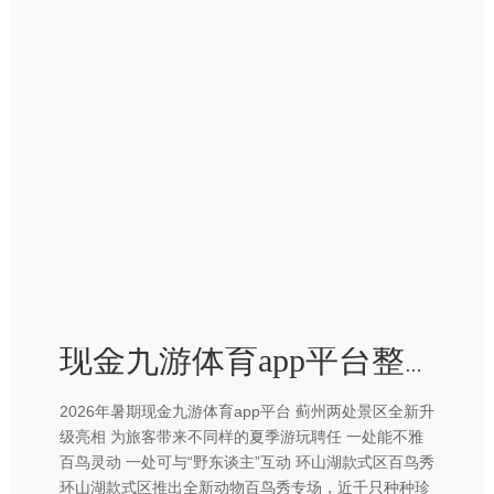
现金九游体育app平台整片峡谷被繁密林海环抱-九游体育app官网下载IOS/安卓全站最新版下载
2026年暑期现金九游体育app平台 蓟州两处景区全新升
级亮相 为旅客带来不同样的夏季游玩聘任 一处能不雅
百鸟灵动 一处可与“野东谈主”互动 环山湖款式区百鸟秀
环山湖款式区推出全新动物百鸟秀专场，近千只种种珍