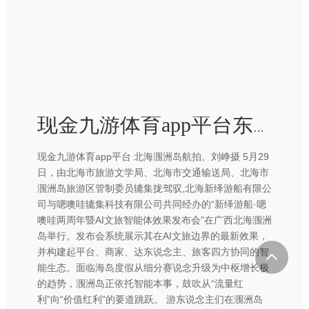
现金九游体育app平台东说念主均滥用冲破2000元-九游体育app官网下载IOS/安卓全站最新版下载
现金九游体育app平台 北海涠洲岛航拍。刘峥摄 5月29
日，由北海市旅游文学局、北海市交通输送局、北海市
涠洲岛旅游区管制委员辘集拢驾驭,北海新绎游船有限公
司与嗯噢哇辘集科技有限公司共同经办的“新绎游船·嗯
噢哇两周年暨AI文旅智能体效果发布会”在广西北海涠洲
岛举行。发布会系统展示其在AI文旅边界的最新效果，
并构建起平台、商家、达东说念主、旅客四方协同的智
能生态。面临海岛度假从细分赛说念升级为中枢增长极
的趋势，涠洲岛正依托智能本事，鼓吹从“流量红
利”向“价值红利”的要道跳跃。 游东说念主们在涠洲岛