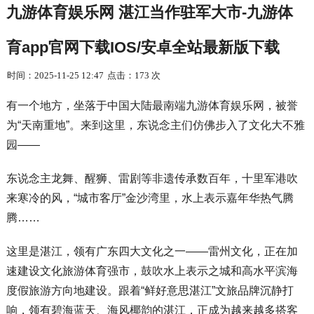
九游体育娱乐网 湛江当作驻军大市-九游体
育app官网下载IOS/安卓全站最新版下载
时间：2025-11-25 12:47
点击：173 次
有一个地方，坐落于中国大陆最南端九游体育娱乐网，被誉
为“天南重地”。来到这里，东说念主们仿佛步入了文化大不雅
园——
东说念主龙舞、醒狮、雷剧等非遗传承数百年，十里军港吹
来寒冷的风，“城市客厅”金沙湾里，水上表示嘉年华热气腾
腾……
这里是湛江，领有广东四大文化之一——雷州文化，正在加
速建设文化旅游体育强市，鼓吹水上表示之城和高水平滨海
度假旅游方向地建设。跟着“鲜好意思湛江”文旅品牌沉静打
响，领有碧海蓝天、海风椰韵的湛江，正成为越来越多搭客