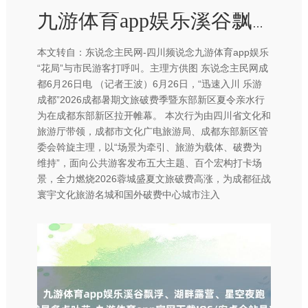
九游体育app娱乐溪谷飘浮、湖畔露营、星空夜跑、荷塘赏景多点吐花-九游体育app官网下载IOS/安卓全站最新版下载
本文转自：东说念主民网-四川频说念九游体育app娱乐
“花局”与市民游客打呼叫。主理方供图 东说念主民网成
都6月26日电 （记者王波）6月26日，“迅速入川 乐游
成都”2026成都暑期文旅破费季暨东部新区夏令亲水行
为在成都东部新区拉开帷幕。 本次行为由四川省文化和
旅游厅带领，成都市文化广电旅游局、成都东部新区管
委会斡旋主理，以“场景为牵引、旅游为载体、破费为
维持”，面向公共游客发布五大主题、百个宏构打卡场
景，全力燃烧2026蓉城盛夏文旅破费高涨，为成都征战
寰宇文化旅游名城和国外破费中心城市注入