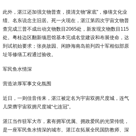
此外，湛江还加强文物普查，摸清文物“家底”，修缮文化业
绩、名东说念主旧居。死一火现在，湛江第四次宇宙文物普
查完成三普不成出动文物数目2065处，新发现文物数目115
处。粤桂边区翻新缅思馆基本完成名堂建设和布展使命，达
到试初始要求；张炎故园、闲静海南岛前列四十军相似部原
址等修缮工程通过验收。
军民鱼水情深
营造浓厚军事文化氛围
近日，一则佳音传来，湛江被定名为宇宙双拥尺度城，连气
儿荣膺宇宙双拥尺度城“七连冠”。
湛江当作驻军大市，素有拥军优属、拥政爱民的光荣传统，
是一座军民鱼水情深的城市。湛江在拓展全民国防教师、深