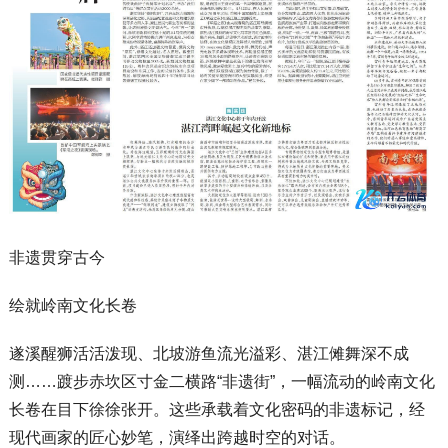
非遗贯穿古今
绘就岭南文化长卷
遂溪醒狮活活泼现、北坡游鱼流光溢彩、湛江傩舞深不成
测……踱步赤坎区寸金二横路“非遗街”，一幅流动的岭南文化
长卷在目下徐徐张开。这些承载着文化密码的非遗标记，经
现代画家的匠心妙笔，演绎出跨越时空的对话。