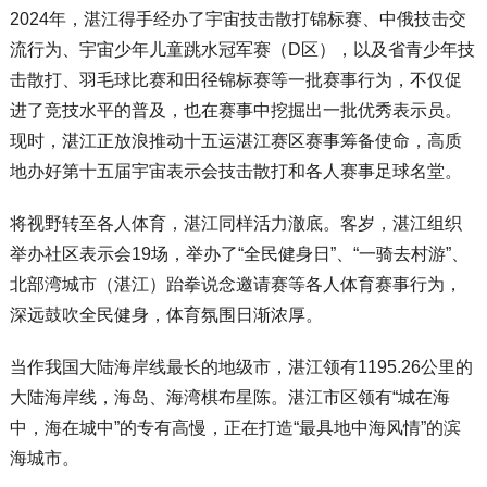
2024年，湛江得手经办了宇宙技击散打锦标赛、中俄技击交
流行为、宇宙少年儿童跳水冠军赛（D区），以及省青少年技
击散打、羽毛球比赛和田径锦标赛等一批赛事行为，不仅促
进了竞技水平的普及，也在赛事中挖掘出一批优秀表示员。
现时，湛江正放浪推动十五运湛江赛区赛事筹备使命，高质
地办好第十五届宇宙表示会技击散打和各人赛事足球名堂。
将视野转至各人体育，湛江同样活力澈底。客岁，湛江组织
举办社区表示会19场，举办了“全民健身日”、“一骑去村游”、
北部湾城市（湛江）跆拳说念邀请赛等各人体育赛事行为，
深远鼓吹全民健身，体育氛围日渐浓厚。
当作我国大陆海岸线最长的地级市，湛江领有1195.26公里的
大陆海岸线，海岛、海湾棋布星陈。湛江市区领有“城在海
中，海在城中”的专有高慢，正在打造“最具地中海风情”的滨
海城市。