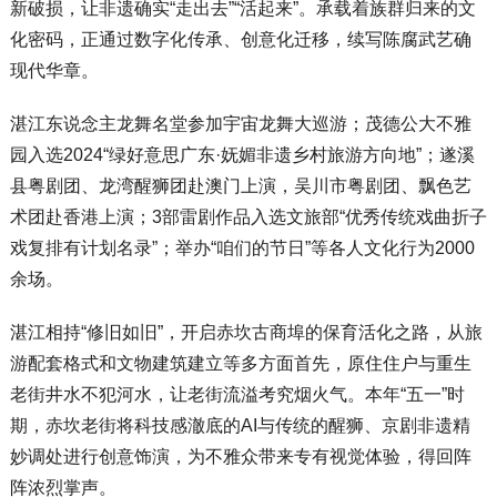
新破损，让非遗确实“走出去”“活起来”。承载着族群归来的文
化密码，正通过数字化传承、创意化迁移，续写陈腐武艺确
现代华章。
湛江东说念主龙舞名堂参加宇宙龙舞大巡游；茂德公大不雅
园入选2024“绿好意思广东·妩媚非遗乡村旅游方向地”；遂溪
县粤剧团、龙湾醒狮团赴澳门上演，吴川市粤剧团、飘色艺
术团赴香港上演；3部雷剧作品入选文旅部“优秀传统戏曲折子
戏复排有计划名录”；举办“咱们的节日”等各人文化行为2000
余场。
湛江相持“修旧如旧”，开启赤坎古商埠的保育活化之路，从旅
游配套格式和文物建筑建立等多方面首先，原住住户与重生
老街井水不犯河水，让老街流溢考究烟火气。本年“五一”时
期，赤坎老街将科技感澈底的AI与传统的醒狮、京剧非遗精
妙调处进行创意饰演，为不雅众带来专有视觉体验，得回阵
阵浓烈掌声。