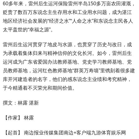
60多年来，雷州后生运河保险雷州半岛150多万亩农田灌溉，
贬责了数百万东说念主生存用水和工业用水问题，成为湛江
地区经济社会发展的“经济之水”“人命之水”和东说念主民各人
太平盖世的“幸福之源”。
雷州后生运河贯穿了地皮与水源，也贯穿了历史与改日，成
为承载着集体归来与精神信仰的文化长河。如今，雷州后生
运河成为广东省爱国办法教师基地、党史学习教师基地、党
员教师基地，运河红色教师基地“群英万寿墙”里镌刻着很多建
库开河建造者的名字，他们的感东说念主业绩和考究精神，
于今精通着不灭荣光和期间价值。
撰文：林露 湛新
【作家】 林露
【起首】 南边报业传媒集团南边+客户端九游体育娱乐网