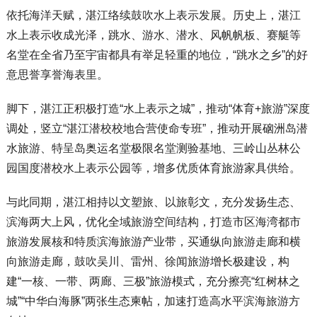
依托海洋天赋，湛江络续鼓吹水上表示发展。历史上，湛江
水上表示收成光泽，跳水、游水、潜水、风帆帆板、赛艇等
名堂在全省乃至宇宙都具有举足轻重的地位，“跳水之乡”的好
意思誉享誉海表里。
脚下，湛江正积极打造“水上表示之城”，推动“体育+旅游”深度
调处，竖立“湛江潜校校地合营使命专班”，推动开展硇洲岛潜
水旅游、特呈岛奥运名堂极限名堂测验基地、三岭山丛林公
园国度潜校水上表示公园等，增多优质体育旅游家具供给。
与此同期，湛江相持以文塑旅、以旅彰文，充分发扬生态、
滨海两大上风，优化全域旅游空间结构，打造市区海湾都市
旅游发展核和特质滨海旅游产业带，买通纵向旅游走廊和横
向旅游走廊，鼓吹吴川、雷州、徐闻旅游增长极建设，构
建“一核、一带、两廊、三极”旅游模式，充分擦亮“红树林之
城”“中华白海豚”两张生态柬帖，加速打造高水平滨海旅游方