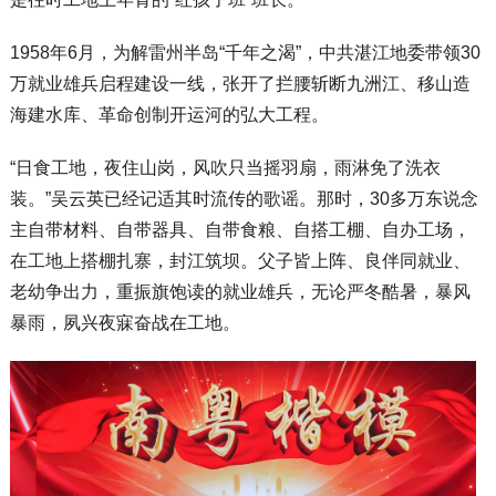
1958年6月，为解雷州半岛“千年之渴”，中共湛江地委带领30
万就业雄兵启程建设一线，张开了拦腰斩断九洲江、移山造
海建水库、革命创制开运河的弘大工程。
“日食工地，夜住山岗，风吹只当摇羽扇，雨淋免了洗衣
装。”吴云英已经记适其时流传的歌谣。那时，30多万东说念
主自带材料、自带器具、自带食粮、自搭工棚、自办工场，
在工地上搭棚扎寨，封江筑坝。父子皆上阵、良伴同就业、
老幼争出力，重振旗饱读的就业雄兵，无论严冬酷暑，暴风
暴雨，夙兴夜寐奋战在工地。