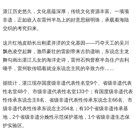
湛江历史悠久，文化底蕴深厚，传统文化资源丰富。一项项
非遗，正如嵌入在雷州半岛上的好意思丽明珠，承载着海陆
交织的考究归来。
这片红地皮助长出刚柔并济的文化基因——巧夺天工的吴川
飘色凌空起舞，激昂豪壮的雷剧带来古韵遗响，东说念主龙
舞勾画出湛江儿女的海洋史诗，雷州石狗督察半岛住户吉利
唾手，雷州歌传唱着就业东说念主民的辛致力作……
据统计，湛江现存国度级非遗代表性名堂9个、省级非遗代表
性名堂48个、市级非遗代表性名堂133个；有国度级非遗代表
性传承东说念主8名、省级非遗代表性传承东说念主66名、市
级非遗代表性传承东说念主204名；有10个省级非遗传承基
地，2个省级非遗分娩性示范保护基地，1个省级非遗生态保
护实验区。