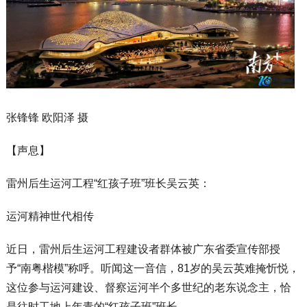
张锋锋 欧阳泽 摄
【声息】
雷州后生运河工程“红孩子班”班长吴云英：
运河精神世代相传
近日，雷州后生运河工程建设者群体被广东省委宣传部授
予“南粤楷模”称呼。听闻这一音信，81岁的吴云英难掩忻悦，
这位参与运河建设、督察运河半个多世纪的老东说念主，恰
是往时工地上年青的“红孩子班”班长。