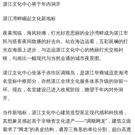
湛江文化中心将于年内洞开
湛江湾畔崛起文化新地标
夜幕驾临，海风轻拂，灯光好意思丽的金沙湾畔成为湛江市
民与搭客夜间散播的好去向。站在海边远看，五彩斑斓的灯
光在海面上进步，与边远湛江文化中心的艳丽灯光交相衬
映，勾画出一幅现代与当然会通的城市夜景图。
湛江文化中心坐落于赤坎区调顺岛，是湛江华裔城适意海湾
名堂标中枢部分，亦然湛江全球文化服务体系升级的弥留一
环。现在，名堂建设已进入收尾阶段，瞻望于年内对外洞
开。
当作新地标，湛江文化中心建筑造型富足现代感和科技感，
其想象灵感起首于非物资文化遗产——“调顺网龙”，建筑立面
索求了“网龙”的表皮结构，遴荐三角形的单位分割，超白高透