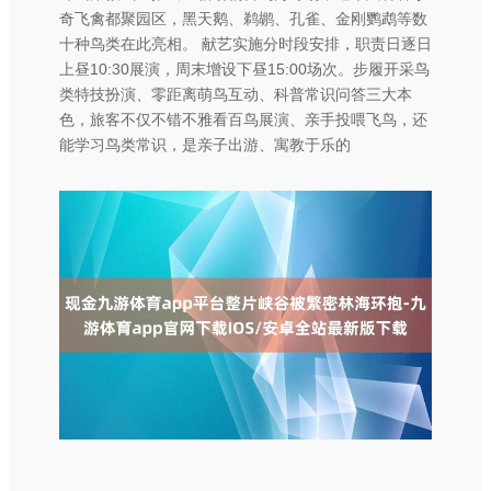
奇飞禽都聚园区，黑天鹅、鹈鹕、孔雀、金刚鹦鹉等数
十种鸟类在此亮相。 献艺实施分时段安排，职责日逐日
上昼10:30展演，周末增设下昼15:00场次。步履开采鸟
类特技扮演、零距离萌鸟互动、科普常识问答三大本
色，旅客不仅不错不雅看百鸟展演、亲手投喂飞鸟，还
能学习鸟类常识，是亲子出游、寓教于乐的