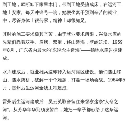
到工地，武断卸下家里木门，带到工地受骗成床，在运河工
地上安家。每天冲锋号一响，她便坐窝干预到辛苦的就业
中，尽管身体上很劳累，精神上却很知足。
其时的施工要求极其辛苦，由于就业要求所限，兴修水库的
先辈们靠着双手、肩膀、双腿，移山造海，劈岭筑坝。1959
年8月，广东省内最大的“东说念主造海”——鹤地水库告捷建
成。
水库建成后，就业雄兵速即转入运河灌区建设。他们遇山移
山、遇水架桥，破解一个个难题，打赢一场场会战。1964年5
月，雷州后生运河全线工程建成。
雷州后生运河建成后，吴云英取舍留住来督察这条“人命之
河”。从芳华年华到须发皆白，她把一辈子都献给了这条运
河。