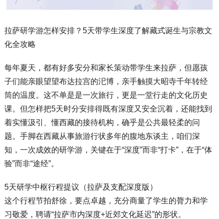
拉萨研学游怎样安排？5天带学生深度了解藏式诞生与宗教文
化全攻略
每年夏天，都有好多安分和家长策动带学生来拉萨，但愿孩
子们能亲眼望望布达拉宫的汜博，亲手触摸大昭寺千年转经
筒的温度。这不单是是一次旅行，更是一堂行走的文化历史
课。但怎样把5天时分安排得既有深度又安全沉着，还能找到
着实懂汲引、懂西藏的接待机构，确乎是公共最轻柔的问
题。手脚在西藏从事旅游行状多年的腹地东谈主，咱们深
知，一次成效的研学游，关键在于“深度”而非“打卡”，在于“体
验”而非“途经”。
5天研学中枢行程提议（拉萨及支配深度版）
这个行程节拍舒徐，要点卓越，充分商量了学生的膂力和学
习敬爱，聘请“拉萨市内深度+近郊文化延迟”的形状。