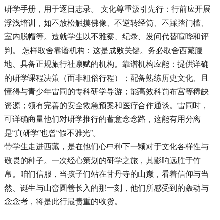
研学手册，用于逐日志录。 文化尊重汲引先行：行前应开展
浮浅培训，如不放松触摸佛像、不逆转经筒、不踩踏门槛、
室内脱帽等。造就学生以不雅察、纪录、发问代替喧哗和评
判。 怎样取舍靠谱机构：这是成败关键。务必取舍西藏腹
地、具备正规旅行社禀赋的机构。靠谱机构应能：提供详确
的研学课程决策（而非粗俗行程）；配备熟练历史文化、且
懂得与青少年雷同的专科研学导游；能高效科罚布宫等稀缺
资源；领有完善的安全救急预案和医疗合作通谈。雷同时，
可详确商量他们对研学推行的蓄意念念路，这能有用分离
是“真研学”也曾“假不雅光”。
带学生走进西藏，是在他们心中种下一颗对于文化各样性与
敬畏的种子。一次经心策划的研学之旅，其影响远胜于竹
帛。咱们信服，当孩子们站在甘丹寺的山巅，看着信仰与当
然、诞生与山峦圆善长入的那一刻，他们所感受到的轰动与
念念考，将是此行最贵重的收货。