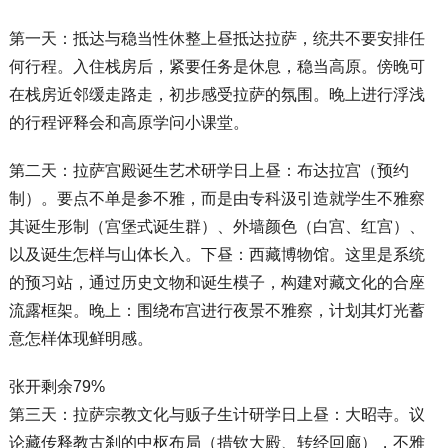
第一天：抵达与稳当性休整上昼抵达拉萨，统共不要安排任
何行程。入住栈房后，紧要任务是休息，稳当高原。傍晚可
在栈房近邻缓走路走，初步感受拉萨的氛围。晚上进行浮浅
的行程评释会和高原学问小课堂。
第二天：拉萨宫殿诞生艺术研学日上昼：布达拉宫（预约
制）。要点不单是参不雅，而是由专科汲引造就学生不雅察
其诞生形制（宫堡式诞生群）、外墙颜色（白宫、红宫）、
以及诞生怎样与山体长入。下昼：西藏博物馆。这里是系统
的预习站，通过历史文物和诞生模子，构建对藏文化的合座
流露框架。晚上：围绕布宫进行夜景不雅察，计划其灯光蓄
意怎样体现鲜明感。
张开剩余79%
第三天：拉萨宗教文化与贩子生计研学日上昼：大昭寺。议
论藏传释教古刹的中枢布局（措钦大殿、转经回廊），不雅