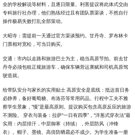
全的学校解说等材料，且逐日限量。利害提议将此体式交由
专科旅行社办理，他们熟练经过且有团队票渠谈，不然自行
操作极易失败打乱全部策动。
大昭寺：需提前一天通过官方渠谈预约。甘丹寺、罗布林卡
门票相对宽松，可当日购买。
交通：市内以走路和旅游巴士为主，稳当高原节拍。前去甘
丹寺必须包租正规旅游车，确保车辆营运禀赋和司机高原驾
驶造就。
给带队安分与家长的实用贴士 高原安全是底线：抵达首日务
必静养，备好葡萄糖、布洛芬等常用药品。行程中工夫不雅
察学生景象，“慢”是最高原则。提议购买包含高原反应的旅游
不测险。 穿衣与装备：拉萨“一日有四季”，“洋葱式穿衣法”最
实用：内层排汗，中层御寒（持绒），外层防风（冲锋
衣）。帽子、墨镜、高倍防晒霜必不成少。为学生准备一册