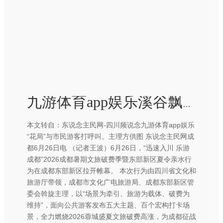
九游体育app娱乐溪谷飘浮、湖畔露营、星空夜跑、荷塘赏景多点吐花-九游体育app官网下载IOS/安卓全站最新版下载
本文转自：东说念主民网-四川频说念九游体育app娱乐
“花局”与市民游客打呼叫。主理方供图 东说念主民网成
都6月26日电 （记者王波）6月26日，“迅速入川 乐游
成都”2026成都暑期文旅破费季暨东部新区夏令亲水行
为在成都东部新区拉开帷幕。 本次行为由四川省文化和
旅游厅带领，成都市文化广电旅游局、成都东部新区管
委会斡旋主理，以“场景为牵引、旅游为载体、破费为
维持”，面向公共游客发布五大主题、百个宏构打卡场
景，全力燃烧2026蓉城盛夏文旅破费高涨，为成都征战