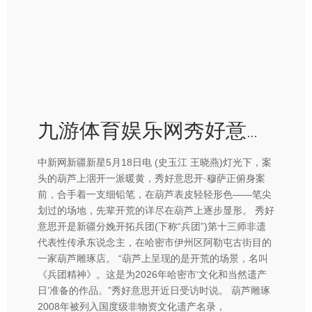
九游体育娱乐网秀好意思开随着几位画友赴和田拜师学艺-九游体育app官网下载IOS/安卓全站最新版下载
中新网新疆新星5月18日电 (史玉江 王晓燕)灯光下，案
头的葫芦上洇开一派暖黄，秀好意思开·穆萨正俯身案
前，合手着一支细铅笔，在葫芦表皮轻轻形色——笔尖
划过的场地，先辈开荒的详尽在葫芦上逐步显形。 秀好
意思开是新疆分娩开拓兵团(下称“兵团”)第十三师非遗
代表性传承东说念主，在哈密市伊州区阿勒屯古街目的
一家葫芦雕琢店。 “葫芦上呈现的是开荒的场景，名叫
《兵团精神》。这是为2026年哈密市‘文化和当然遗产
日’准备的作品。”秀好意思开近日受访时说。 葫芦雕琢
2008年被列入国度级非物资文化遗产名录，