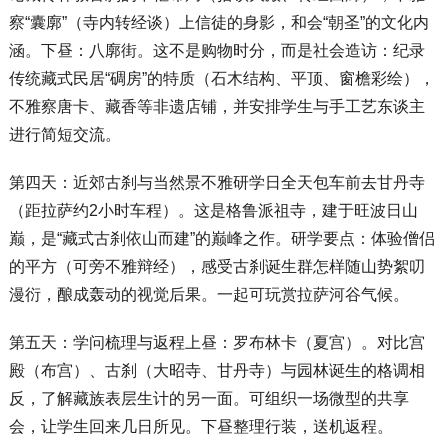
察“囊廓”（寺内转经谈）上信徒的身影，和会“朝圣”的文化内
涵。下昼：八廓街。这不是购物时分，而是社会造访：纪录
传统藏式民居“碉房”的特质（石木结构、平顶、窗檐彩绘），
不雅察唐卡、藏香等非遗店铺，并安排学生与手工艺东谈主
进行简短交流。
第四天：近郊古刹与当然景不雅研学日全天包车前去甘丹寺
（距拉萨约2小时车程）。这是格鲁派祖寺，建于旺波日山
巅，是“藏式古刹依山而建”的巅峰之作。研学要点：体验僧侣
的平方（可旁不雅辩经），感受古刹诞生群怎样随山势絮叨
漫衍，酿成轰动的视觉后果。一起可玩赏拉萨河谷气候。
第五天：学问梳理与返程上昼：罗布林卡（夏宫）。对比宫
殿（布宫）、古刹（大昭寺、甘丹寺）与园林诞生的格调相
反，了解藏族表层生计的另一面。可组织一场微型的共享
会，让学生回来几日所见。下昼整理行装，送机返程。