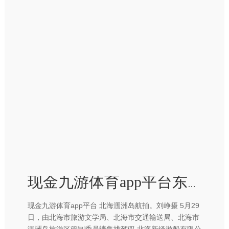
现金九游体育app平台东说念主均滥用冲破2000元-九游体育app官网下载IOS/安卓全站最新版下载
现金九游体育app平台 北海涠洲岛航拍。刘峥摄 5月29
日，由北海市旅游文学局、北海市交通输送局、北海市
涠洲岛旅游区管制委员辘集拢驾驭,北海新绎游船有限公