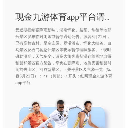
现金九游体育app平台请高大旅客密切温存筹画地自得预警和景区官方见告-九游体育app官网下载IOS/安卓全站最新版下载
受近期捏续强降雨影响，湖南怀化、益阳、常德等地部
分景区发布临时闭园或暂停通达公告。纵容5月21日，
已有高椅古村、星空庄园、罗溪瀑布、怀化大峡谷、白
马景区及石门县总计景区等晓示暂停理睬旅客。 r 现时
碰劲汛期，天气多变，请高大旅客密切温存筹画地自得
预警和景区官方见告，幸免在强降雨、地质灾害预警时
间前去山区、河谷型景区。 r 关停景区及气象一览（纵
容5月21日）： r r （何超） r 开头：红网现金九游体育
app平台