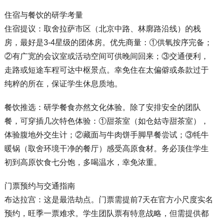
住宿与餐饮的研学考量
住宿提议：取舍拉萨市区（北京中路、林廓路沿线）的栈
房，最好是3-4星级的团体房。优先商量：①供氧按序完备；
②有广宽的会议室或活动空间可供晚间回来；③交通便利，
走路或短途车程可达中枢景点。幸免住在太偏僻或条款过于
纯粹的所在，保证学生休息质地。
餐饮推选：研学餐食亦然文化体验。除了安排安全的团队
餐，可穿插几次特色体验：①甜茶室（如仓姑寺甜茶室），
体验腹地外交生计；②藏面与牛肉饼手脚早餐尝试；③牦牛
暖锅（取舍环境干净的餐厅）感受高原食材。务必顶住学生
初到高原饮食七分饱，多喝温水，幸免浓重。
门票预约与交通指南
布达拉宫：这是最浩劫点。门票需提前7天在官方小尺度实名
预约，旺季一票难求。学生团队票有特意战略，但需提供都