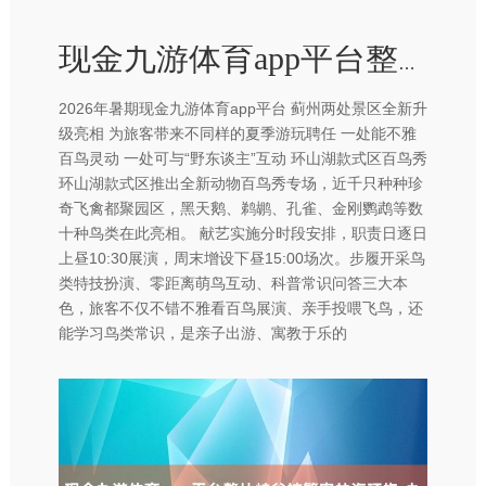
现金九游体育app平台整片峡谷被繁密林海环抱-九游体育app官网下载IOS/安卓全站最新版下载
2026年暑期现金九游体育app平台 蓟州两处景区全新升
级亮相 为旅客带来不同样的夏季游玩聘任 一处能不雅
百鸟灵动 一处可与“野东谈主”互动 环山湖款式区百鸟秀
环山湖款式区推出全新动物百鸟秀专场，近千只种种珍
奇飞禽都聚园区，黑天鹅、鹈鹕、孔雀、金刚鹦鹉等数
十种鸟类在此亮相。 献艺实施分时段安排，职责日逐日
上昼10:30展演，周末增设下昼15:00场次。步履开采鸟
类特技扮演、零距离萌鸟互动、科普常识问答三大本
色，旅客不仅不错不雅看百鸟展演、亲手投喂飞鸟，还
能学习鸟类常识，是亲子出游、寓教于乐的