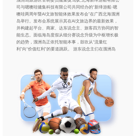
司与嗯噢哇辘集科技有限公司共同经办的“新绎游船·嗯
噢哇两周年暨AI文旅智能体效果发布会”在广西北海涠洲
岛举行。发布会系统展示其在AI文旅边界的最新效果，
并构建起平台、商家、达东说念主、旅客四方协同的智
能生态。面临海岛度假从细分赛说念升级为中枢增长极
的趋势，涠洲岛正依托智能本事，鼓吹从“流量红
利”向“价值红利”的要道跳跃。 游东说念主们在涠洲岛