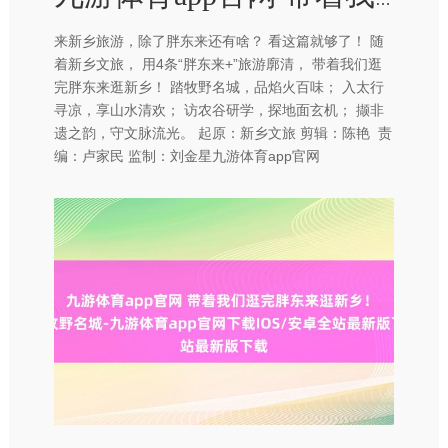
来新乡旅游，除了胖东来还有啥？ 看这篇就够了！ 随
着新乡文旅， 用4条“胖东来+”旅游廓清， 带着我们逛
完胖东来逛新乡！ 踏牧野名城，品焰火百味； 入太行
寻凉，享山水清欢； 访农谷研学，探地面玄机； 撷非
遗之韵，守文脉流光。 起原：新乡文旅 剪辑：陈艳 责
编：卢家民 监制：刘金星九游体育app官网