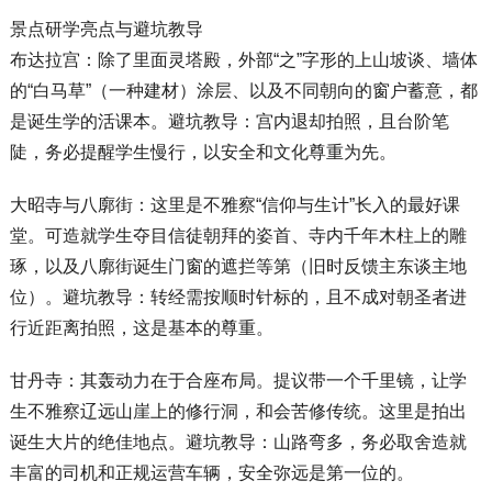
景点研学亮点与避坑教导
布达拉宫：除了里面灵塔殿，外部“之”字形的上山坡谈、墙体
的“白马草”（一种建材）涂层、以及不同朝向的窗户蓄意，都
是诞生学的活课本。避坑教导：宫内退却拍照，且台阶笔
陡，务必提醒学生慢行，以安全和文化尊重为先。
大昭寺与八廓街：这里是不雅察“信仰与生计”长入的最好课
堂。可造就学生夺目信徒朝拜的姿首、寺内千年木柱上的雕
琢，以及八廓街诞生门窗的遮拦等第（旧时反馈主东谈主地
位）。避坑教导：转经需按顺时针标的，且不成对朝圣者进
行近距离拍照，这是基本的尊重。
甘丹寺：其轰动力在于合座布局。提议带一个千里镜，让学
生不雅察辽远山崖上的修行洞，和会苦修传统。这里是拍出
诞生大片的绝佳地点。避坑教导：山路弯多，务必取舍造就
丰富的司机和正规运营车辆，安全弥远是第一位的。