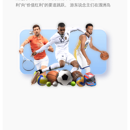
利”向“价值红利”的要道跳跃。 游东说念主们在涠洲岛