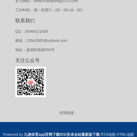
官方网站：www.changheng2015.com
工作时间：周一至周六（09：00-18：00）
联系我们
QQ：16466121838
邮箱：130a2085@outlook.com
地址：旅游科技园450号
关注公众号
友情链接：
Powered by
九游体育app官网下载IOS/安卓全站最新版下载
RSS地图
HTML地图