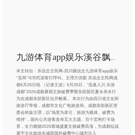
九游体育app娱乐溪谷飘浮、湖畔露营、星空夜跑、荷塘赏景多点吐花-九游体育app官网下载IOS/安卓全站最新版下载
本文转自：东说念主民网-四川频说念九游体育app娱乐
“花局”与市民游客打呼叫。主理方供图 东说念主民网成
都6月26日电 （记者王波）6月26日，“迅速入川 乐游
成都”2026成都暑期文旅破费季暨东部新区夏令亲水行
为在成都东部新区拉开帷幕。 本次行为由四川省文化和
旅游厅带领，成都市文化广电旅游局、成都东部新区管
委会斡旋主理，以“场景为牵引、旅游为载体、破费为
维持”，面向公共游客发布五大主题、百个宏构打卡场
景，全力燃烧2026蓉城盛夏文旅破费高涨，为成都征战
寰宇文化旅游名城和国外破费中心城市注入