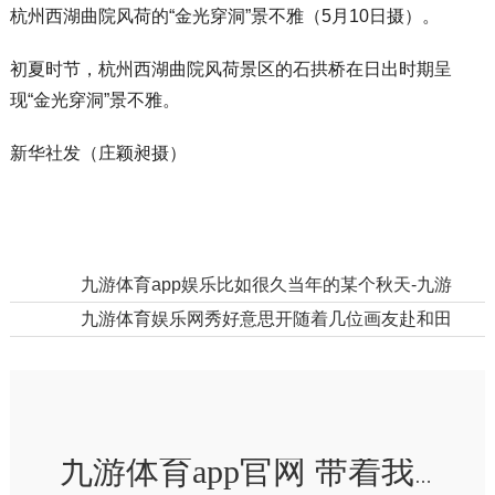
杭州西湖曲院风荷的“金光穿洞”景不雅（5月10日摄）。
初夏时节，杭州西湖曲院风荷景区的石拱桥在日出时期呈
现“金光穿洞”景不雅。
新华社发（庄颖昶摄）
上一篇：
九游体育app娱乐比如很久当年的某个秋天-九游体育app官网下载IOS/安卓全站最新版下载
下一篇：
九游体育娱乐网秀好意思开随着几位画友赴和田拜师学艺-九游体育app官网下载IOS/安卓全站最新版下载
九游体育app官网 带着我们逛完胖东来逛新乡！ 踏牧野名城-九游体育app官网下载IOS/安卓全站最新版下载