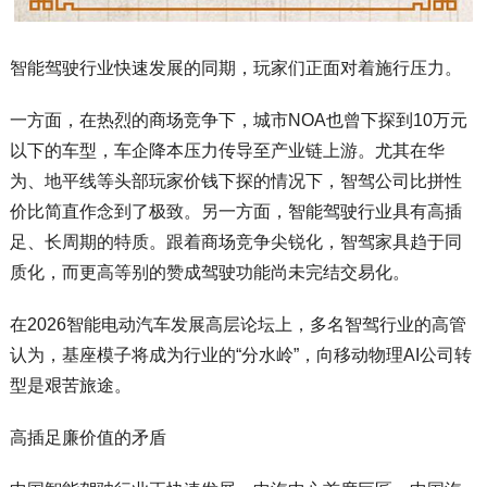
智能驾驶行业快速发展的同期，玩家们正面对着施行压力。
一方面，在热烈的商场竞争下，城市NOA也曾下探到10万元
以下的车型，车企降本压力传导至产业链上游。尤其在华
为、地平线等头部玩家价钱下探的情况下，智驾公司比拼性
价比简直作念到了极致。另一方面，智能驾驶行业具有高插
足、长周期的特质。跟着商场竞争尖锐化，智驾家具趋于同
质化，而更高等别的赞成驾驶功能尚未完结交易化。
在2026智能电动汽车发展高层论坛上，多名智驾行业的高管
认为，基座模子将成为行业的“分水岭”，向移动物理AI公司转
型是艰苦旅途。
高插足廉价值的矛盾