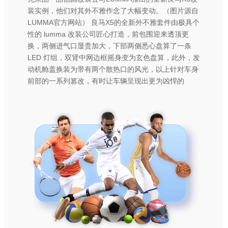
装实例，他们对其外不雅作念了大幅变动。（图片源自
LUMMA官方网站） 良马X5的全新外不雅套件由极具个
性的 lumma 改装公司匠心打造，前包围迎来透顶更
换，两侧进气口显贵加大，下部两侧悉心盘算了一条
LED 灯组，双肾中网边框摇身变为玄色盘算，此外，发
动机舱盖换装为带有两个散热口的风光，以上针对车身
前部的一系列篡改，有时让车辆呈现出更为凶悍的