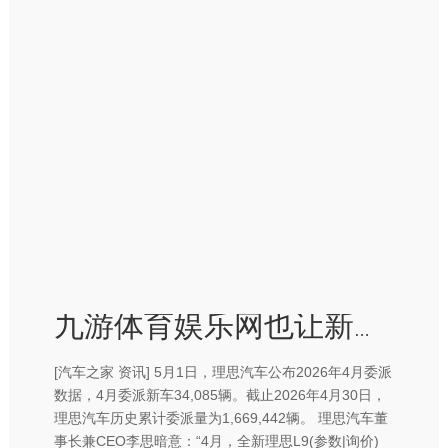
九游体育娱乐网也让新车的气场愈加精深-九游体育app官网下载IOS/安卓全站最新版下载
[汽车之家 资讯] 5月1日，理思汽车公布2026年4月委派
数据，4月委派新车34,085辆。截止2026年4月30日，
理思汽车历史累计委派量为1,669,442辆。 理思汽车董
事长兼CEO李思暗意：“4月，全新理思L9(参数|询价)