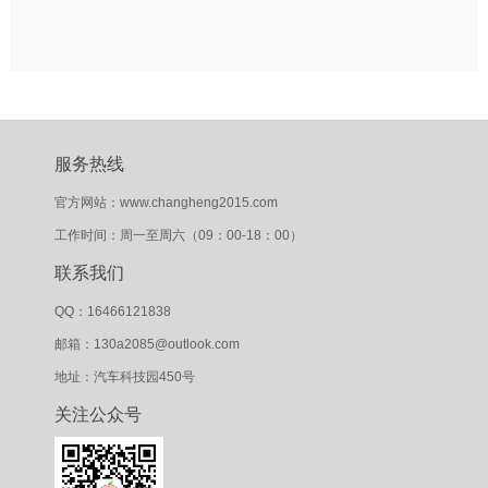
服务热线
官方网站：www.changheng2015.com
工作时间：周一至周六（09：00-18：00）
联系我们
QQ：16466121838
邮箱：130a2085@outlook.com
地址：汽车科技园450号
关注公众号