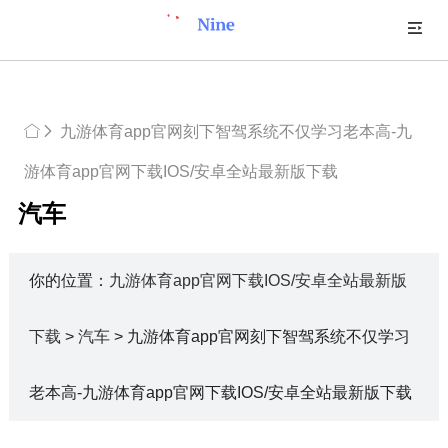
九游体育app官网刻下智驾系统不仅学习老本高-九
游体育app官网下载IOS/安卓全站最新版下载
汽车
你的位置：
九游体育app官网下载IOS/安卓全站最新版
下载
>
汽车
> 九游体育app官网刻下智驾系统不仅学习
老本高-九游体育app官网下载IOS/安卓全站最新版下载