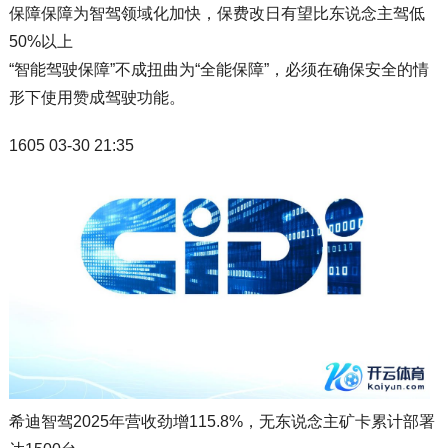
保障保障为智驾领域化加快，保费改日有望比东说念主驾低
50%以上
“智能驾驶保障”不成扭曲为“全能保障”，必须在确保安全的情
形下使用赞成驾驶功能。
1605 03-30 21:35
希迪智驾2025年营收劲增115.8%，无东说念主矿卡累计部署