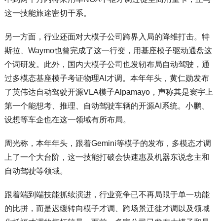
这一技能旅途密切干系。
另一方面，行业还面对大模子公司跨界入局的降维打击。特
斯拉、Waymo也曾完成了这一行变，用基座模子驱动通盘这
个词研发。此外，国内大模子公司也发轫布局自动驾驶，通
过多模态基座模子考证物理AI才调。本年年头，黄仁勋发布
了英伟达自动驾驶开源VLA模子Alpamayo，声称其是寰宇上
第一个能想考、推理、自动驾驶车辆的开源AI系统。小鹏、
设想等车企也在这一领域有所布局。
周光称，本年年头，跟着Gemini等模子的发布，多模态才调
上了一个大台阶，这一技能打破会快速惠及机器东说念主和
自动驾驶等领域。
跟着端到端技能抓续演进，行业竞争已不再局限于单一功能
的比拼，而是迟缓转向模子才调、跨场景迁徙才调以及领域