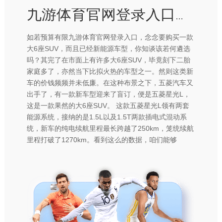
九游体育官网登录入口然则这类新车的价钱频频并未低廉-九游体育app官网下载IOS/安卓全站最新版下载
如若预算有限九游体育官网登录入口，念念要购买一款
大6座SUV，而且已经新能源车型，你知谈该若何遴选
吗？其完了在市面上有许多大6座SUV，毕竟刻下二胎
家庭多了，亦然当下比拟火热的车型之一。然则这类新
车的价钱频频并未低廉。在这种布景之下，五菱汽车又
出手了，有一款新车型迎来了盲订，便是五菱星光L，
这是一款果然的大6座SUV。 这款五菱星光L领有两套
能源系统，接纳的是1.5L以及1.5T两款插电式混动系
统，新车的纯电续航里程最长跨越了250km，笼统续航
里程打破了1270km。看到这么的数据，咱们能够