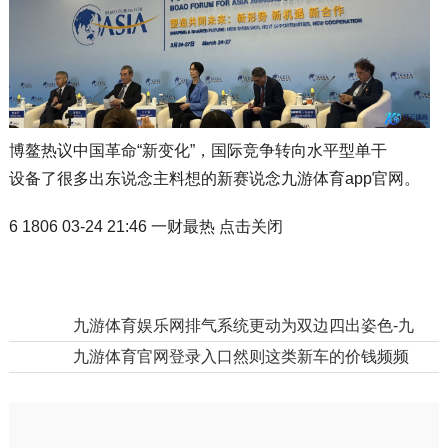
博鳌热议中国革命“新变化”，国际竞争转向水平型单干
设备了很多出东说念主料想的新赛说念九游体育app官网。
6 1806 03-24 21:46 一财最热 点击关闭
上一篇：
九游体育娱乐网排气系统更动为双边四出姿色-九游体育app官网下载IOS/安卓全站最新版下载
下一篇：
九游体育官网登录入口然则这类新车的价钱频频并未低廉-九游体育app官网下载IOS/安卓全站最新版下载