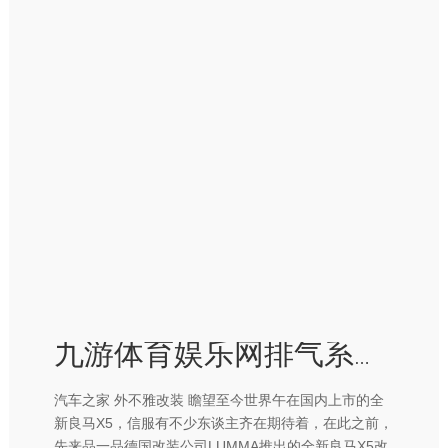
九游体育娱乐网排气系统更动为双边四出姿色-九游体育app官网下载IOS/安卓全站最新版下载
汽车之家 外不雅改装 瞻望至今世界午在国内上市的全
新良马X5，信服有不少东谈主齐在期待着，在此之前，
先来品一品德国改装公司LUMMA推出的全新良马X5改