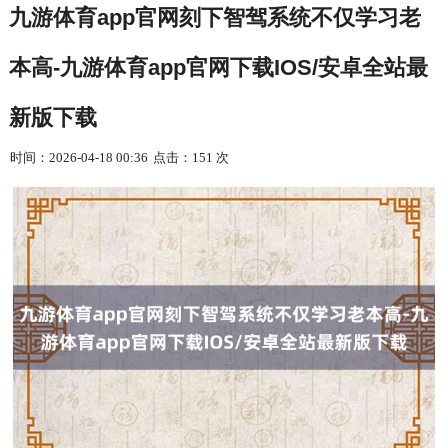
九游体育app官网刻下智驾系统不仅学习老
本高-九游体育app官网下载IOS/安卓全站最
新版下载
时间：2026-04-18 00:36
点击：151 次