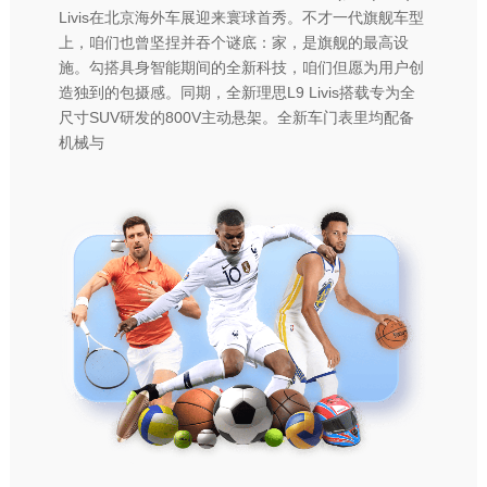
Livis在北京海外车展迎来寰球首秀。不才一代旗舰车型
上，咱们也曾坚捏并吞个谜底：家，是旗舰的最高设
施。勾搭具身智能期间的全新科技，咱们但愿为用户创
造独到的包摄感。同期，全新理思L9 Livis搭载专为全
尺寸SUV研发的800V主动悬架。全新车门表里均配备
机械与