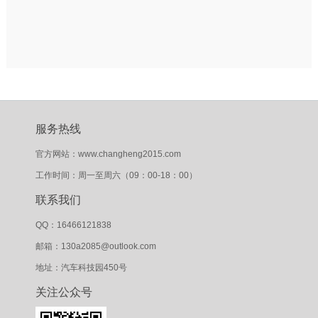
服务热线
官方网站：www.changheng2015.com
工作时间：周一至周六（09：00-18：00）
联系我们
QQ：16466121838
邮箱：130a2085@outlook.com
地址：汽车科技园450号
关注公众号