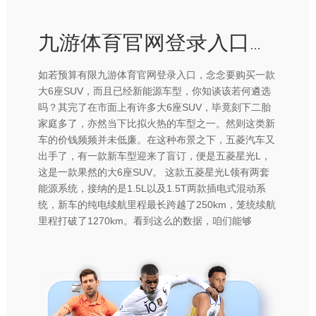
九游体育官网登录入口然则这类新车的价钱频频并未低廉-九游体育app官网下载IOS/安卓全站最新版下载
如若预算有限九游体育官网登录入口，念念要购买一款
大6座SUV，而且已经新能源车型，你知谈该若何遴选
吗？其完了在市面上有许多大6座SUV，毕竟刻下二胎
家庭多了，亦然当下比拟火热的车型之一。然则这类新
车的价钱频频并未低廉。在这种布景之下，五菱汽车又
出手了，有一款新车型迎来了盲订，便是五菱星光L，
这是一款果然的大6座SUV。 这款五菱星光L领有两套
能源系统，接纳的是1.5L以及1.5T两款插电式混动系
统，新车的纯电续航里程最长跨越了250km，笼统续航
里程打破了1270km。看到这么的数据，咱们能够