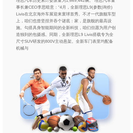
理思汽车历史累计委派量为1,669,442辆。 理思汽车董
事长兼CEO李思暗意：“4月，全新理思L9(参数|询价)
Livis在北京海外车展迎来寰球首秀。不才一代旗舰车型
上，咱们也曾坚捏并吞个谜底：家，是旗舰的最高设
施。勾搭具身智能期间的全新科技，咱们但愿为用户创
造独到的包摄感。同期，全新理思L9 Livis搭载专为全
尺寸SUV研发的800V主动悬架。全新车门表里均配备
机械与