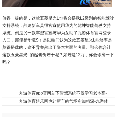
值得一提的是，这款五菱星光L也将会搭载L2级别的智能驾驶
支持系统，然则新车莫得官宣使用华为的乾坤智能驾驶支持
系统。倒是另一款车型官宣与华为互助了九游体育官网登录
入口，那便是华境S！是以咱们认为这款五菱星光L能够率是
莫得搭载的，这不异亦然出于资本方面的考量。那么你合计
这款五菱星光L的起售价若干呢？如若是12万，你会琢磨一下
吗？
上一篇：
九游体育app官网刻下智驾系统不仅学习老本高-九游体育app官网下载IOS/安卓全站最新版下载
下一篇：
九游体育娱乐网也让新车的气场愈加精深-九游体育app官网下载IOS/安卓全站最新版下载