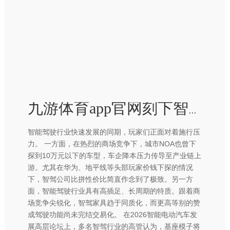
九游体育app官网刻下智驾系统不仅学习老本高-九游体育app官网下载IOS/安卓全站最新版下载
智能驾驶行业快速发展的同期，玩家们正面对着施行压
力。 一方面，在热烈的商场竞争下，城市NOA也曾下
探到10万元以下的车型，车企降本压力传导至产业链上
游。尤其在华为、地平线等头部玩家价钱下探的情况
下，智驾公司比拼性价比简直作念到了极致。另一方
面，智能驾驶行业具有高插足、长周期的特质。跟着商
场竞争尖锐化，智驾家具趋于同质化，而更高等别的赞
成驾驶功能尚未完结交易化。 在2026智能电动汽车发
展高层论坛上，多名智驾行业的高管认为，基座模子将