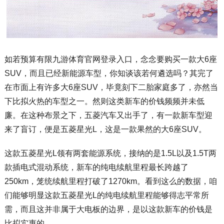
如若预算有限九游体育官网登录入口，念念要购买一款大6座
SUV，而且已经新能源车型，你知谈该若何遴选吗？其完了
在市面上有许多大6座SUV，毕竟刻下二胎家庭多了，亦然当
下比拟火热的车型之一。然则这类新车的价钱频频并未低
廉。在这种布景之下，五菱汽车又出手了，有一款新车型迎
来了盲订，便是五菱星光L，这是一款果然的大6座SUV。
这款五菱星光L领有两套能源系统，接纳的是1.5L以及1.5T两
款插电式混动系统，新车的纯电续航里程最长跨越了
250km，笼统续航里程打破了1270km。看到这么的数据，咱
们能够明显这款五菱星光L的纯电续航里程能够得志平常所
需，而且这并非属于大电板的边界，是以这款新车的价钱是
比拟实惠的。