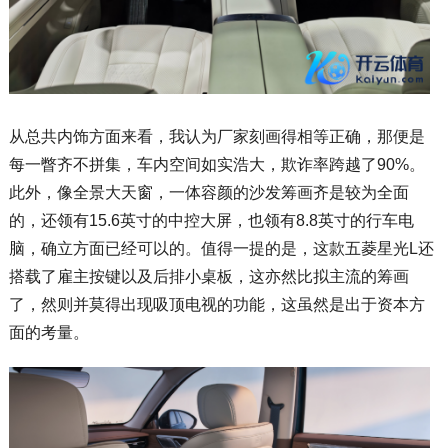
从总共内饰方面来看，我认为厂家刻画得相等正确，那便是
每一瞥齐不拼集，车内空间如实浩大，欺诈率跨越了90%。
此外，像全景大天窗，一体容颜的沙发筹画齐是较为全面
的，还领有15.6英寸的中控大屏，也领有8.8英寸的行车电
脑，确立方面已经可以的。值得一提的是，这款五菱星光L还
搭载了雇主按键以及后排小桌板，这亦然比拟主流的筹画
了，然则并莫得出现吸顶电视的功能，这虽然是出于资本方
面的考量。