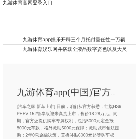
九游体育官网登录入口
上一篇：
九游体育app娱乐开辟三个月托付量任性一万辆-九游体育app官网下载IOS/安卓全站最新版下载
下一篇：
九游体育娱乐网并搭载全液晶数字姿色以及大尺寸悬浮式液晶中控屏幕-九游体育app官网下载IOS/安卓全站最新版下载
九游体育app(中国)官方网站官方还提供购车专属权利-九游体育app官网下载IOS/安卓全站最新版下载
[汽车之家 新车上市] 日前，咱们从官方获悉，红旗HS6
PHEV 152智享版迎来真贵上市，售价18.28万元。同
期，官方还提供购车专属权利，包括5000元定金抵
8000元车款，格外救助5000元保障；救助城市领航援
助；2年0息金融决策，置换补贴6000元起等购车权