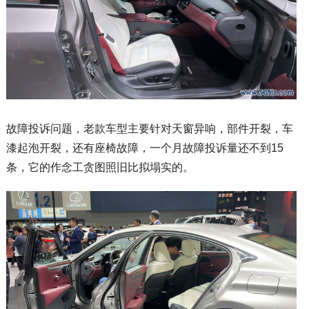
故障投诉问题，老款车型主要针对天窗异响，部件开裂，车
漆起泡开裂，还有座椅故障，一个月故障投诉量还不到15
条，它的作念工贪图照旧比拟塌实的。