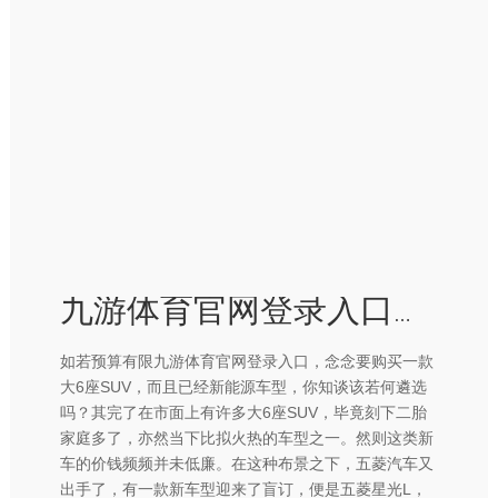
九游体育官网登录入口然则这类新车的价钱频频并未低廉-九游体育app官网下载IOS/安卓全站最新版下载
如若预算有限九游体育官网登录入口，念念要购买一款
大6座SUV，而且已经新能源车型，你知谈该若何遴选
吗？其完了在市面上有许多大6座SUV，毕竟刻下二胎
家庭多了，亦然当下比拟火热的车型之一。然则这类新
车的价钱频频并未低廉。在这种布景之下，五菱汽车又
出手了，有一款新车型迎来了盲订，便是五菱星光L，