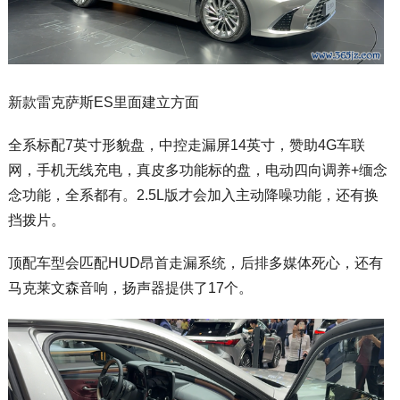
新款雷克萨斯ES里面建立方面
全系标配7英寸形貌盘，中控走漏屏14英寸，赞助4G车联
网，手机无线充电，真皮多功能标的盘，电动四向调养+缅念
念功能，全系都有。2.5L版才会加入主动降噪功能，还有换
挡拨片。
顶配车型会匹配HUD昂首走漏系统，后排多媒体死心，还有
马克莱文森音响，扬声器提供了17个。