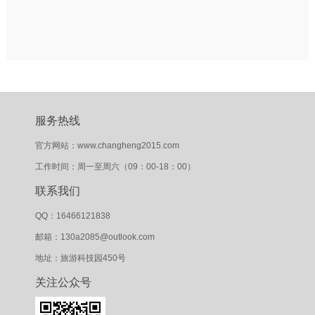
服务热线
官方网站：www.changheng2015.com
工作时间：周一至周六（09：00-18：00）
联系我们
QQ：16466121838
邮箱：130a2085@outlook.com
地址：旅游科技园450号
关注公众号