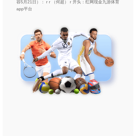
容5月21日）： r r （何超） r 开头：红网现金九游体育
app平台