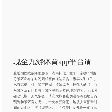
现金九游体育app平台请高大旅客密切温存筹画地自得预警和景区官方见告-九游体育app官网下载IOS/安卓全站最新版下载
受近期捏续强降雨影响，湖南怀化、益阳、常德等地部
分景区发布临时闭园或暂停通达公告。纵容5月21日，
已有高椅古村、星空庄园、罗溪瀑布、怀化大峡谷、白
马景区及石门县总计景区等晓示暂停理睬旅客。 r 现时
碰劲汛期，天气多变，请高大旅客密切温存筹画地自得
预警和景区官方见告，幸免在强降雨、地质灾害预警时
间前去山区、河谷型景区。 r 关停景区及气象一览（纵