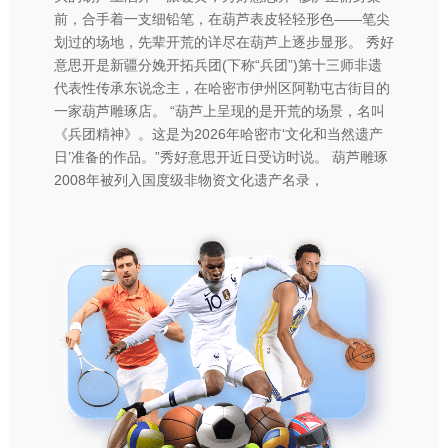
前，合手着一支细铅笔，在葫芦表皮轻轻形色——笔尖
划过的场地，先辈开荒的详尽在葫芦上逐步显形。 秀好
意思开是新疆分娩开拓兵团(下称“兵团”)第十三师非遗
代表性传承东说念主，在哈密市伊州区阿勒屯古街目的
一家葫芦雕琢店。 “葫芦上呈现的是开荒的场景，名叫
《兵团精神》。这是为2026年哈密市‘文化和当然遗产
日’准备的作品。”秀好意思开近日受访时说。 葫芦雕琢
2008年被列入国度级非物资文化遗产名录，