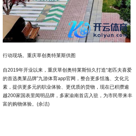
行动现场。重庆草创奥特莱斯供图
自2019年开业以来，重庆草创奥特莱斯恒久打造“老匹夫喜爱
的首选奥莱品牌”九游体育app官网，整合更多恬逸、文化元
素，提供更多元的职业体验、更优质的货物，现在已积攒逾
越200家国表里闻明品牌，多家渝南首店入驻，为市民带来丰
富的购物体验。(余洁)