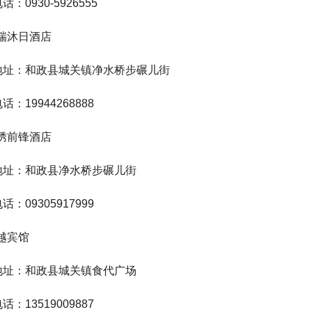
：0930-5926555
捷瑞沐日酒店
地址：和政县城关镇净水桥步碾儿街
话：19944268888
锦绣前锋酒店
地址：和政县净水桥步碾儿街
话：09305917999
凯越宾馆
地址：和政县城关镇食代广场
话：13519009887