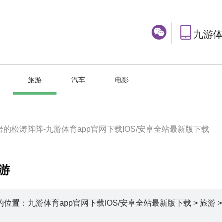
九游体
旅游
汽车
电影
岩的松涛阵阵-九游体育app官网下载IOS/安卓全站最新版下载
游
的位置：
九游体育app官网下载IOS/安卓全站最新版下载
>
旅游