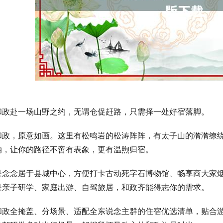
和政赴一场山野之约，无谓仓促赶路，只需择一处好宿落脚。
和政，原意如画。这里有松鸣岩的松涛阵阵，有太子山的潸潸缭
纳，让你的路径不啻有表象，更有温煦归宿。
是念念居于县城中心，方便打卡古动死字石博物馆、畅享商大家
是亲子研学、家庭出游、自驾旅居，和政齐能得志你的需求。
和政全掩盖、分场景、适配全东说念主群的住宿优选清单，贴合