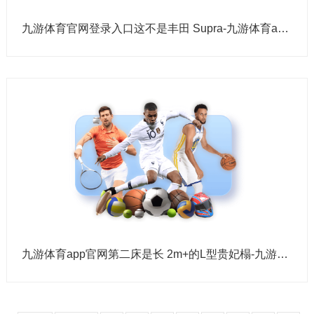
九游体育官网登录入口这不是丰田 Supra-九游体育app官网下载IOS/安卓全站最新版下载
九游体育app官网第二床是长 2m+的L型贵妃榻-九游体育app官网下载IOS/安卓全站最新版下载