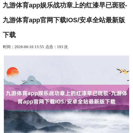
九游体育app娱乐战功章上的红漆早已斑驳-
九游体育app官网下载IOS/安卓全站最新版
下载
时间：2026-06-16 13:55
点击：193 次