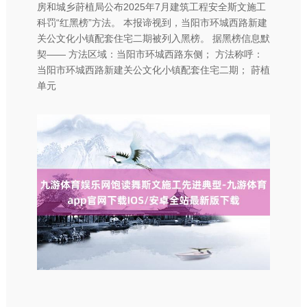
房和城乡莳植局公布2025年7月建筑工程安全斯文施工
科罚“红黑榜”方法。 本报谛视到，当阳市环城西路新建
关公文化小镇配套住宅二期被列入黑榜。 据黑榜信息默
契—— 方法区域：当阳市环城西路东侧； 方法称呼：
当阳市环城西路新建关公文化小镇配套住宅二期； 莳植
单元