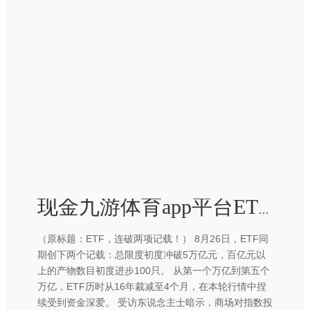
现金九游体育app平台ETF生态圈将更趋老到-九游体育app官网下载IOS/安卓全站最新版下载
（原标题：ETF，连破两项记载！） 8月26日，ETF同
期创下两个记载：总限度初度冲破5万亿元，百亿元以
上的产物数目初度进步100只。 从第一个万亿到第五个
万亿，ETF历时从16年裁减至4个月，在本轮行情中捏
续受到资金深爱。 受访东说念主士暗示，商场对指数投