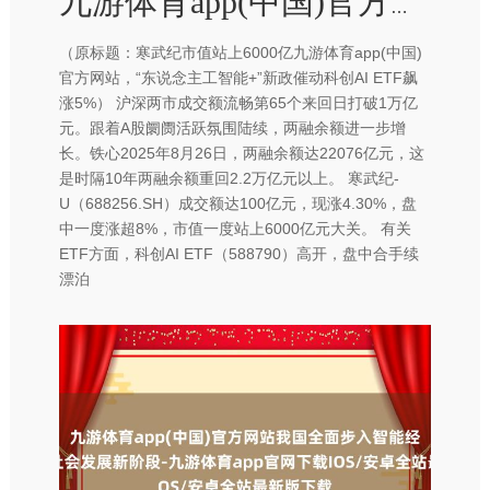
九游体育app(中国)官方网站我国全面步入智能经济和智能社会发展新阶段-九游体育app官网下载IOS/安卓全站最新版下载
（原标题：寒武纪市值站上6000亿九游体育app(中国)
官方网站，“东说念主工智能+”新政催动科创AI ETF飙
涨5%） 沪深两市成交额流畅第65个来回日打破1万亿
元。跟着A股阛阓活跃氛围陆续，两融余额进一步增
长。铁心2025年8月26日，两融余额达22076亿元，这
是时隔10年两融余额重回2.2万亿元以上。 寒武纪-
U（688256.SH）成交额达100亿元，现涨4.30%，盘
中一度涨超8%，市值一度站上6000亿元大关。 有关
ETF方面，科创AI ETF（588790）高开，盘中合手续
漂泊