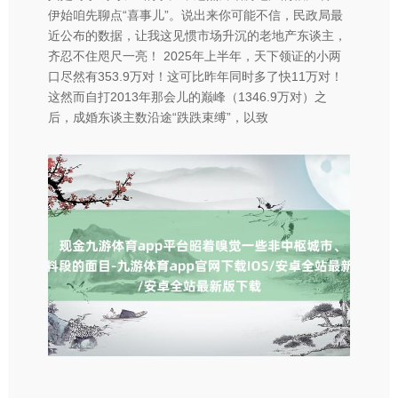
伊始咱先聊点“喜事儿”。说出来你可能不信，民政局最
近公布的数据，让我这见惯市场升沉的老地产东谈主，
齐忍不住咫尺一亮！ 2025年上半年，天下领证的小两
口尽然有353.9万对！这可比昨年同时多了快11万对！
这然而自打2013年那会儿的巅峰（1346.9万对）之
后，成婚东谈主数沿途“跌跌束缚”，以致