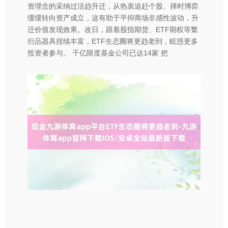
资理念的采纳过活趋升迁，从热衷追赶个股、择时博弈
缓缓转向资产成立，这有助于平抑商场非感性波动，升
迁价值发现效果。改日，跟着股指期货、ETF期权等繁
衍品器具捏续丰富，ETF生态圈将更趋老到，眩惑更多
投资者参与。 千亿限度基金公司已达14家 把