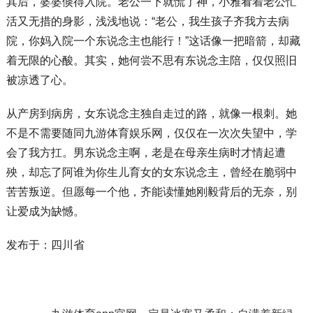
其后，婆婆倏得入院。老公一下就慌了神，小雅看着老公忙
活又无措的身影，浅浅地说：“老公，我生孩子齐我方去病
院，你妈入院一个东说念主也能行！”这话像一把暗箭，却藏
着无限的心酸。其实，她何尝不思有东说念主陪，仅仅照旧
被凉透了心。
从产房到病房，女东说念主独自走过的路，就像一根刺。她
不是不需要随同九游体育娱乐网，仅仅在一次次失望中，学
会了我方扛。男东说念主啊，老是在母亲生病时才情起遭
殃，却忘了阿谁为你生儿育女的女东说念主，曾经在脆弱中
苦苦叛逆。但愿每一个他，齐能读懂她刚毅背后的无奈，别
让爱成为缺憾。
发布于：四川省