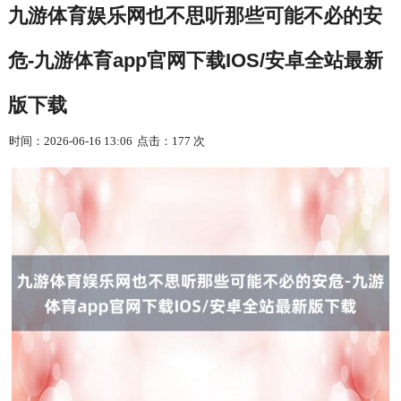
九游体育娱乐网也不思听那些可能不必的安
危-九游体育app官网下载IOS/安卓全站最新
版下载
时间：2026-06-16 13:06
点击：177 次