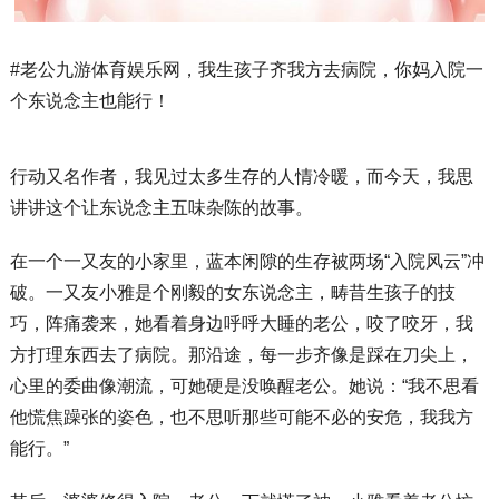
#老公九游体育娱乐网，我生孩子齐我方去病院，你妈入院一
个东说念主也能行！
行动又名作者，我见过太多生存的人情冷暖，而今天，我思
讲讲这个让东说念主五味杂陈的故事。
在一个一又友的小家里，蓝本闲隙的生存被两场“入院风云”冲
破。一又友小雅是个刚毅的女东说念主，畴昔生孩子的技
巧，阵痛袭来，她看着身边呼呼大睡的老公，咬了咬牙，我
方打理东西去了病院。那沿途，每一步齐像是踩在刀尖上，
心里的委曲像潮流，可她硬是没唤醒老公。她说：“我不思看
他慌焦躁张的姿色，也不思听那些可能不必的安危，我我方
能行。”